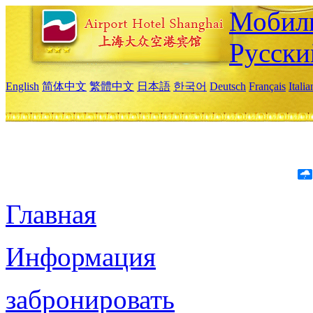
Мобиль
Русски
English
简体中文
繁體中文
日本語
한국어
Deutsch
Français
Itali
Главная
Информация
забронировать