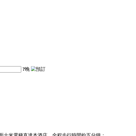
?
晚
面十米電梯直達本酒店，全程步行時間約五分鐘；