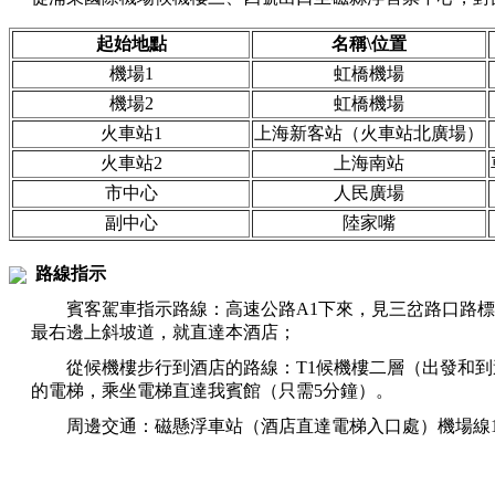
起始地點
名稱\位置
機場1
虹橋機場
機場2
虹橋機場
火車站1
上海新客站（火車站北廣場）
火車站2
上海南站
市中心
人民廣場
副中心
陸家嘴
路線指示
賓客駕車指示路線：高速公路A1下來，見三岔路口路標
最右邊上斜坡道，就直達本酒店；
從候機樓步行到酒店的路線：T1候機樓二層（出發和到
的電梯，乘坐電梯直達我賓館（只需5分鐘）。
周邊交通：磁懸浮車站（酒店直達電梯入口處）機場線1