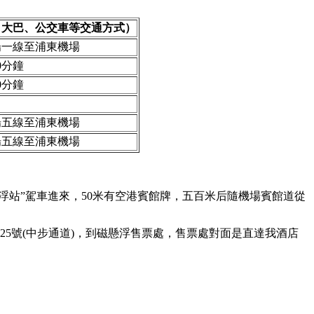
、大巴、公交車等交通方式）
場一線至浦東機場
0分鐘
0分鐘
場五線至浦東機場
場五線至浦東機場
懸浮站”駕車進來，50米有空港賓館牌，五百米后隨機場賓館道從
25號(中步通道)，到磁懸浮售票處，售票處對面是直達我酒店