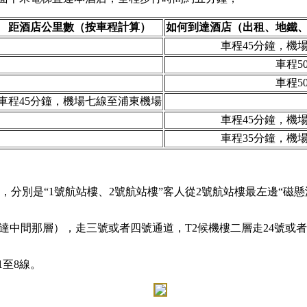
距酒店公里數（按車程計算）
如何到達酒店（出租、地鐵
車程45分鐘，機
車程5
車程5
車程45分鐘，機場七線至浦東機場
車程45分鐘，機
車程35分鐘，機
，分別是“1號航站樓、2號航站樓”客人從2號航站樓最左邊“磁
達中間那層），走三號或者四號通道，T2候機樓二層走24號或者
至8線。