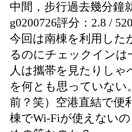
中間，步行過去幾分鐘
g0200726
評分：2.8 / 5
2
今回は南棟を利用した
るのにチェックインは
人は攜帯を見たりしゃ
を何とも思っていない
前？笑）空港直結で便
棟でWi-Fiが使えな