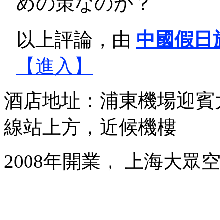
めの策なのか？
以上評論，由
中國假日
【進入】
酒店地址：浦東機場迎賓大
線站上方，近候機樓
2008年開業， 上海大眾