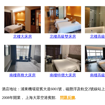
北樓大床房
北樓高級雙床房
北樓高級
南樓商務大床房
南樓特價大床房
南樓高級
酒店地址：浦東機場迎賓大道6001號，磁懸浮及軌交2號線站
2008年開業， 上海大眾空港賓館.
問題反饋
.