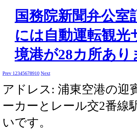
国務院新聞弁公室
には自動運転観光
境港が28カ所あり
Prev
1
2
3
4
5
6
7
8
9
10
Next
アドレス: 浦東空港の迎
ーカーとレール交2番線
いです。