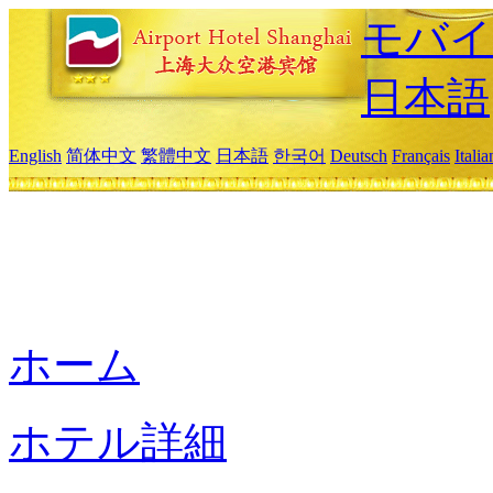
モバイ
日本語
English
简体中文
繁體中文
日本語
한국어
Deutsch
Français
Itali
ホーム
ホテル詳細