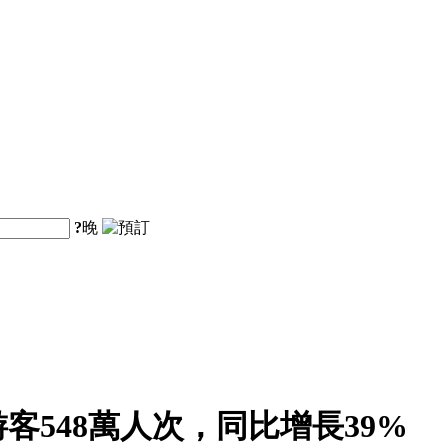
?
晚
客548萬人次，同比增長39%