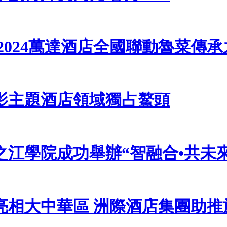
2024萬達酒店全國聯動魯菜傳
影主題酒店領域獨占鰲頭
江學院成功舉辦“智融合•共未
亮相大中華區 洲際酒店集團助推